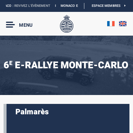
NACO :
REVIVEZ L’ÉVÈNEMENT
I
MONACO E-PRIX 2027 :
ESPACE MEMBRES
NOUVELLES DATES
I
MENU
6
E-RALLYE MONTE-CARLO
E
Palmarès