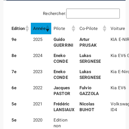
Rechercher:
Edition
Année
Pilote
Co-Pilote
Voiture
9e
2025
Guido
Artur
KIA E-NI
GUERRINI
PRUSAK
8e
2024
Eneko
Lukas
Kia EV6 
CONDE
SERGNESE
7e
2023
Eneko
Lukas
Kia E-Nir
CONDE
SERGNESE
6e
2022
Jacques
Fulvio
Kia EV6
PASTOR
GAZZOLA
5e
2021
Frédéric
Nicolas
Volkswa
LANSIAUX
BUHOT
ID4
5e
2020
Edition
non