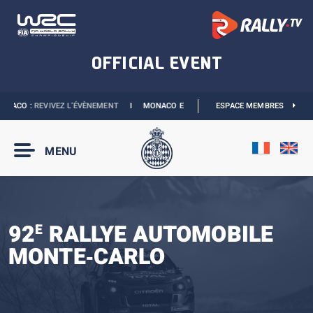
ACO :
REVIVEZ L’ÉVÈNEMENT
I
MONACO E-PRIX 2027 :
ESPACE MEMBRES
LES DATES SONT OFFICIE
MENU
92
RALLYE AUTOMOBILE
E
MONTE‑CARLO