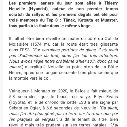
Les premiers lauriers du jour sont allés à Thierry
Neuville (Hyundai), auteur de son premier temps
scratch du rallye, et les premiers dégâts ont été pour
trois membres du Top 8 : Tänak, Katsuta et Munster,
tous partis à la faute dans le même virage.
Il fallait être bien réveillé ce matin du côté du Col de
Moissière (1574 m), car la route était très glissante
dans l’ES3.
“Sur certaines portions de glace, il n’y avait
pas d’adhérence du tout, donc j’ai fait très attention.
Nous avons réglé notre problème d’hier soir, donc ça va
mieux”
, a expliqué Neuville au point stop de La Bâtie
Neuve, après une longue descente bien plus sèche que
la montée vers le col.
Vainqueur à Monaco en 2020, le Belge a fait mieux, de
5.3 secondes, que le leader du rallye, Elfyn Evans
(Toyota), et le 3e chrono de cette ES3 a été signé par
Sébastien Ogier, à 6.6 secondes de Neuville.
“Ça allait,
mais j’ai été plus gêné par la terre sur la route que par
les plaques de verglas”
, a dit le tenant du titre, bien
réveillé mais très prudent sur ses terres natales.
“J’ai