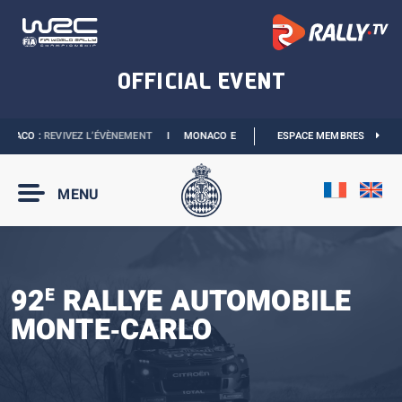
NACO :
REVIVEZ L’ÉVÈNEMENT
I
MONACO E-PRIX 2027 :
ESPACE MEMBRES
NOUVELLES DATES
I
MENU
92
RALLYE AUTOMOBILE
E
MONTE‑CARLO