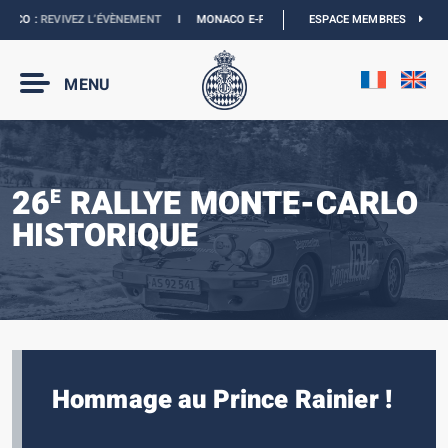
O :
REVIVEZ L’ÉVÈNEMENT
I
MONACO E-PRIX 2027 :
LES DATES SONT OFFICIELL
ESPACE MEMBRES
MENU
26
RALLYE MONTE-CARLO
E
HISTORIQUE
Hommage au Prince Rainier !