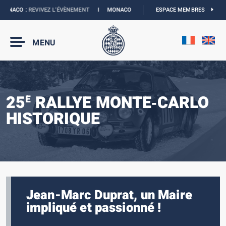
ONACO :
REVIVEZ L’ÉVÈNEMENT
I
MONACO E-PRIX 2027 :
ESPACE MEMBRES
LES DATES SONT OFFIC
MENU
25
RALLYE MONTE‑CARLO
E
HISTORIQUE
Jean-Marc Duprat, un Maire
impliqué et passionné !