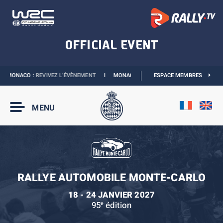
 MONACO :
REVIVEZ L’ÉVÈNEMENT
I
MONACO E-PRIX 2027 :
ESPACE MEMBRES
NOUVELLES DATES
MENU
RALLYE AUTOMOBILE MONTE-CARLO
18 - 24 JANVIER 2027
95
édition
e