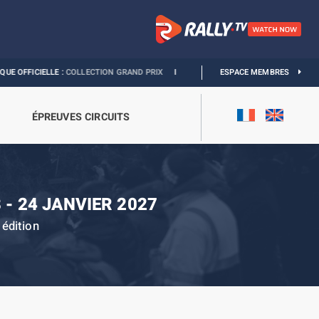
LE :
COLLECTION GRAND PRIX
I
EXPOSITION MONACO & L’AUTOMOBILE :
ESPACE MEMBRES
DÉCOU
ÉPREUVES CIRCUITS
 - 24 JANVIER 2027
édition