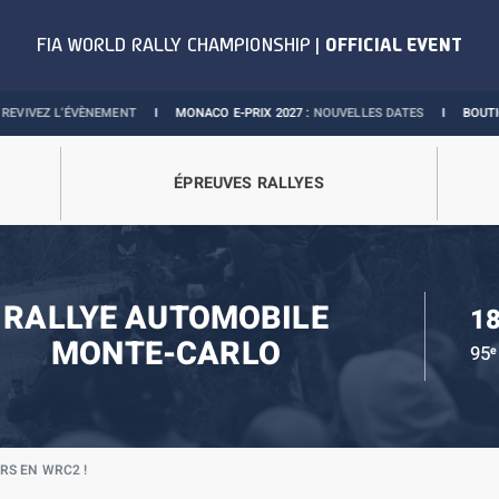
ÉVÈNEMENT
I
MONACO E-PRIX 2027 :
NOUVELLES DATES
I
BOUTIQUE OFFICIEL
ÉPREUVES RALLYES
RALLYE AUTOMOBILE
18
MONTE-CARLO
95
e
RS EN WRC2 !