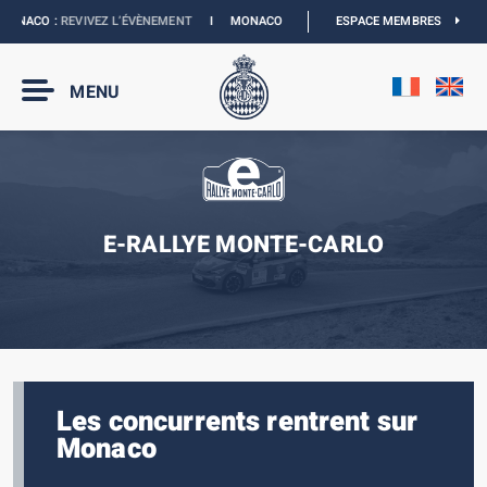
ONACO :
REVIVEZ L’ÉVÈNEMENT
I
MONACO E-PRIX 2027 :
ESPACE MEMBRES
NOUVELLES DATES
MENU
E-RALLYE MONTE-CARLO
Les concurrents rentrent sur
Monaco