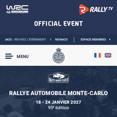
ONACO :
REVIVEZ L’ÉVÈNEMENT
I
MONACO E-PRIX 2027 :
ESPACE MEMBRES
LES DATES SONT OFFIC
MENU
RALLYE AUTOMOBILE MONTE-CARLO
18 - 24 JANVIER 2027
95
édition
e