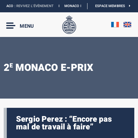
ONACO :
REVIVEZ L’ÉVÈNEMENT
I
MONACO E-PRIX 2027 :
ESPACE MEMBRES
NOUVELLES DATES
MENU
2
MONACO E-PRIX
E
Sergio Perez : “Encore pas
mal de travail à faire”