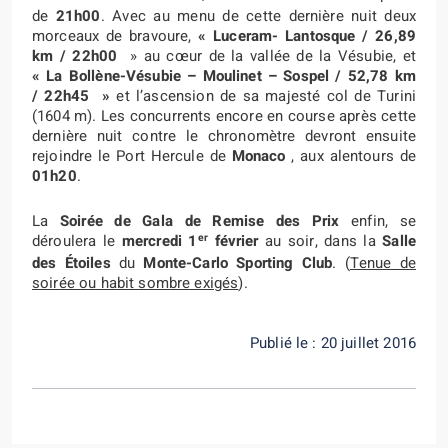
de
21h00
. Avec au menu de cette dernière nuit deux
morceaux de bravoure,
« Luceram- Lantosque
/ 26,89
km / 22h00
» au cœur de la vallée de la Vésubie, et
« La Bollène-Vésubie – Moulinet – Sospel
/ 52,78 km
/ 22h45
»
et l’ascension de sa majesté col de Turini
(1604 m). Les concurrents encore en course après cette
dernière nuit contre le chronomètre devront ensuite
rejoindre le Port Hercule de
Monaco
, aux alentours de
01h20
.
La
Soirée de Gala de Remise des Prix
enfin, se
er
déroulera le
mercredi 1
février
au soir, dans la
Salle
des Étoiles
du
Monte-Carlo Sporting Club
. (
Tenue de
soirée ou habit sombre exigés
).
Publié le : 20 juillet 2016