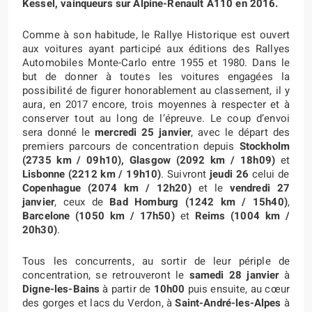
Kessel, vainqueurs sur Alpine-Renault A110 en 2016.
Comme à son habitude, le Rallye Historique est ouvert
aux voitures ayant participé aux éditions des Rallyes
Automobiles Monte-Carlo entre 1955 et 1980. Dans le
but de donner à toutes les voitures engagées la
possibilité de figurer honorablement au classement, il y
aura, en 2017 encore, trois moyennes à respecter et à
conserver tout au long de l’épreuve. Le coup d’envoi
sera donné le
mercredi 25 janvier
, avec le départ des
premiers parcours de concentration depuis
Stockholm
(2735 km / 09h10), Glasgow (2092 km / 18h09)
et
Lisbonne (2212 km / 19h10)
. Suivront
jeudi 26
celui de
Copenhague (2074 km / 12h20)
et le
vendredi 27
janvier
, ceux de
Bad Homburg (1242 km / 15h40)
,
Barcelone (1050 km / 17h50)
et
Reims (1004 km /
20h30)
.
Tous les concurrents, au sortir de leur périple de
concentration, se retrouveront le
samedi 28 janvier
à
Digne-les-Bains
à partir de
10h00
puis ensuite, au cœur
des gorges et lacs du Verdon, à
Saint-André-les-Alpes
à