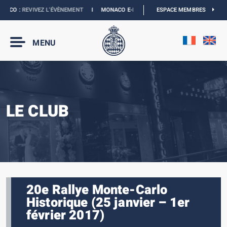
CO :
REVIVEZ L’ÉVÈNEMENT
I
MONACO E-PRIX 2027 :
LES DATES SONT OFFICIEL
ESPACE MEMBRES
MENU
LE CLUB
20e Rallye Monte-Carlo
Historique (25 janvier – 1er
février 2017)