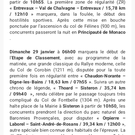
partir de
10h55
. La première zone de régularité (ZR)
« Entrevaux – Val de Chalvagne – Entrevaux
/ 15,78 km
/ 12h10 »
marquera, dans la foulée, le début des
hostilités sportives. Après cette mise en bouche
ponctuée par l’ascension du col de Félines (930 m), les
concurrents passeront la nuit en
Principauté de Monaco
.
Dimanche 29 janvier
à
06h00
marquera le début de
l’
Etape de Classement
, avec au programme de la
matinée, une grande classique du Rallye moderne, celle
du Col de Corobin (1211 m), disputée pour la toute
première fois en régularité entre
« Chaudon-Norante –
Digne-les-Bains
/ 18,63 km / 07h55
»
. Suivra un autre
chrono de légende,
« Thoard
– Sisteron
/ 35,74 km
/ 09h40
»,
rendu célèbre par le passage toujours très
compliqué du Col de Fontbelle (1304 m). Après une
halte place de la Mairie à
Sisteron
à partir de
10h50,
les
concurrents prendront la direction du parc naturel des
Baronnies Provençales, pour disputer
« Orpierre –
Laborel – Saint-André-de-Rosans
/ 39,34 km / 12h00
»
,
autre spéciale bien connue des habitués de l’épreuve. La