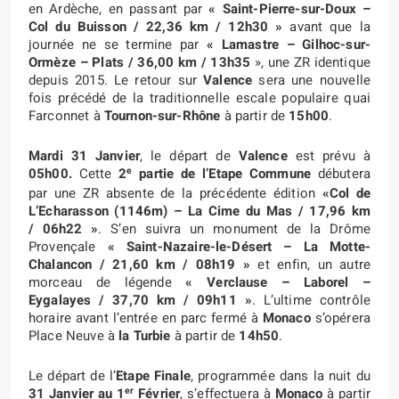
en Ardèche, en passant par
« Saint-Pierre-sur-Doux –
Col du Buisson
/ 22,36 km / 12h30 »
avant que la
journée ne se termine par
« Lamastre – Gilhoc-sur-
Ormèze – Plats
/ 36,00 km / 13h35
», une ZR identique
depuis 2015. Le retour sur
Valence
sera une nouvelle
fois précédé de la traditionnelle escale populaire quai
Farconnet à
Tournon-sur-Rhône
à partir de
15h00
.
Mardi 31 Janvier
, le départ de
Valence
est prévu à
e
05h00.
Cette
2
partie de
l’Etape Commune
débutera
par une ZR absente de la précédente édition
«Col de
L’Echarasson (1146m)
– La Cime du Mas
/ 17,96 km
/ 06h22 »
. S’en suivra un monument de la Drôme
Provençale
« Saint-Nazaire-le-Désert – La Motte-
Chalancon
/ 21,60 km / 08h19 »
et enfin, un autre
morceau de légende
« Verclause – Laborel –
Eygalayes
/ 37,70 km / 09h11 »
. L’ultime contrôle
horaire avant l’entrée en parc fermé à
Monaco
s’opérera
Place Neuve à
la Turbie
à partir de
14h50
.
Le départ de l’
Etape Finale
, programmée dans la nuit du
er
31 Janvier au 1
Février
, s’effectuera à
Monaco
à partir