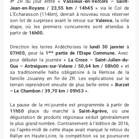
e
4
ZR du jour entre
« Vassieux-en-Vercors – Saint-
Jean-en-Royans
/ 23,55 km / 14h45
»
via le Col de
L’Echarasson (1146m), devrait à nouveau nous réserver
son lot de surprises avant le retour sur
Valence
, la ville
étape, où les premiers concurrents sont attendus à
partir de
16h00.
Direction les terres Ardéchoises le
lundi 30 janvier
à
ere
07H00,
pour la
1
partie de l’Etape Commune.
Avec
pour débuter la journée
« La Croze – Saint-Julien-du-
Gua – Antraigues-sur-Volane
/ 50,64 km / 08h00 »
et
sa traditionnelle halte obligatoire à la Remise de la
famille Jouanny en fin de ZR. Les explications sur le
terrain reprendront ensuite de plus belle entre
« Burzet
– Le Chambon
/ 39,70 km / 09h53 »
.
La pause de la mi-journée est programmée à partir de
11h50
place du marché à
Saint
-Agrève,
où une
dégustation de produits régionaux séduit généralement
le plus grand nombre. Contrairement à l’édition de 2016,
où l’après-midi de cette étape avait marqué le retour du
Rallye en Haute-Loire, la compétition va se poursuivre