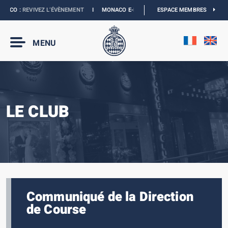
ACO :
REVIVEZ L’ÉVÈNEMENT
I
MONACO E-PRIX 2027 :
NOUVELLES DATES
ESPACE MEMBRES
I
MENU
LE CLUB
Communiqué de la Direction
de Course