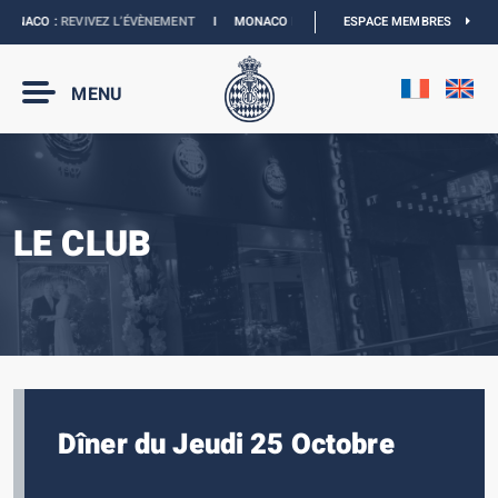
ONACO :
REVIVEZ L’ÉVÈNEMENT
I
MONACO E-PRIX 2027 :
ESPACE MEMBRES
NOUVELLES DATES
MENU
LE CLUB
Dîner du Jeudi 25 Octobre