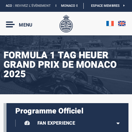
NACO :
REVIVEZ L’ÉVÈNEMENT
I
MONACO E-PRIX 2027 :
ESPACE MEMBRES
NOUVELLES DATES
MENU
FORMULA 1 TAG HEUER
GRAND PRIX DE MONACO
2025
Programme Officiel
FAN EXPERIENCE