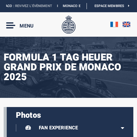
ACO :
REVIVEZ L’ÉVÈNEMENT
I
MONACO E-PRIX 2027 :
NOUVELLES DATES
ESPACE MEMBRES
I
MENU
FORMULA 1 TAG HEUER
GRAND PRIX DE MONACO
2025
Photos
FAN EXPERIENCE