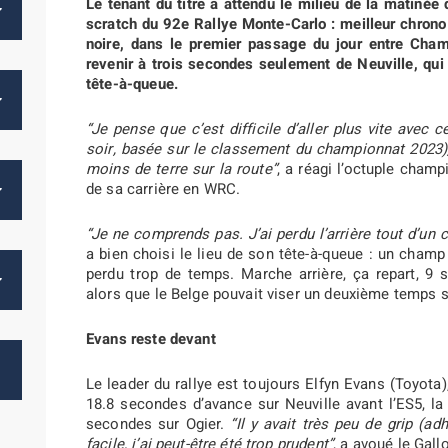
Le tenant du titre a attendu le milieu de la matiné
scratch du 92e Rallye Monte-Carlo : meilleur chrono
noire, dans le premier passage du jour entre Cham
revenir à trois secondes seulement de Neuville, qu
tête-à-queue.
“Je pense que c’est difficile d’aller plus vite avec
soir, basée sur le classement du championnat 2023),
moins de terre sur la route”
, a réagi l’octuple cha
de sa carrière en WRC.
“Je ne comprends pas. J’ai perdu l’arrière tout d’un c
a bien choisi le lieu de son tête-à-queue : un champ 
perdu trop de temps. Marche arrière, ça repart, 9
alors que le Belge pouvait viser un deuxième temps sc
Evans reste devant
Le leader du rallye est toujours Elfyn Evans (Toyot
18.8 secondes d’avance sur Neuville avant l’ES5, la
secondes sur Ogier.
“Il y avait très peu de grip (ad
facile, j’ai peut-être été trop prudent”
, a avoué le Gallo