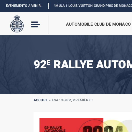
ÉVÉNEMENTS À VENIR :
FORMULA 1 LOUIS VUITTON GRAND PRIX DE MONACO :
REVIVEZ L’
AUTOMOBILE CLUB DE MONACO
92
RALLYE AUTO
E
ACCUEIL
»
ES4 : OGIER, PREMIÈRE !