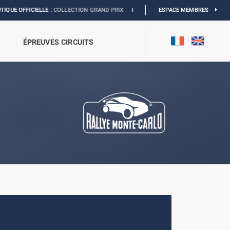
LLE :
COLLECTION GRAND PRIX
I
EXPOSITION MONACO & L’AUTOMOBILE :
ESPACE MEMBRES
DÉCO
ÉPREUVES CIRCUITS