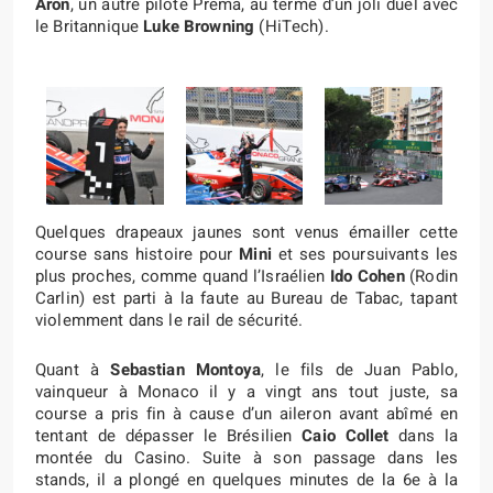
Aron
, un autre pilote Prema, au terme d’un joli duel avec
le Britannique
Luke Browning
(HiTech).
Quelques drapeaux jaunes sont venus émailler cette
course sans histoire pour
Mini
et ses poursuivants les
plus proches, comme quand l’Israélien
Ido Cohen
(Rodin
Carlin) est parti à la faute au Bureau de Tabac, tapant
violemment dans le rail de sécurité.
Quant à
Sebastian Montoya
, le fils de Juan Pablo,
vainqueur à Monaco il y a vingt ans tout juste, sa
course a pris fin à cause d’un aileron avant abîmé en
tentant de dépasser le Brésilien
Caio Collet
dans la
montée du Casino. Suite à son passage dans les
stands, il a plongé en quelques minutes de la 6e à la