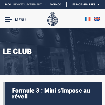
ONACO :
REVIVEZ L’ÉVÈNEMENT
I
MONACO E-PRIX 2027 :
ESPACE MEMBRES
LES DATES SONT OFFIC
MENU
LE CLUB
Formule 3 : Mini s’impose au
réveil