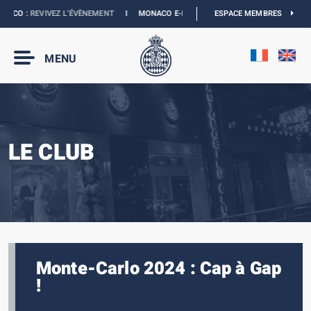
ACO :
REVIVEZ L’ÉVÈNEMENT
I
MONACO E-PRIX 2027 :
NOUVELLES DATES
ESPACE MEMBRES
I
B
MENU
LE CLUB
Monte-Carlo 2024 : Cap à Gap
!