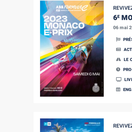
REVIVE
6
MO
E
06 mai 
PRÉ
ACT
LE 
PR
LIV
ENG
REVIVE