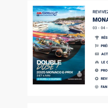
REVIVE
MONA
03 - 04 
RÉS
PRÉ
ACT
LE 
PR
REVI
FAN