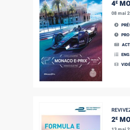
4
MO
E
08 mai 
PRÉ
PR
ACT
ENG
VID
REVIVE
2
MO
E
13 mai 