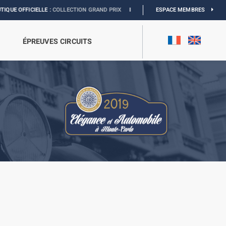
E :
COLLECTION GRAND PRIX
I
EXPOSITION MONACO & L’AUTOMOBILE :
ESPACE MEMBRES
DÉCOUV
ÉPREUVES CIRCUITS