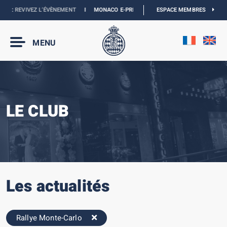
EVIVEZ L’ÉVÈNEMENT
I
MONACO E-PRIX 2027 :
LES DATES SONT OFFICIELLES
ESPACE MEMBRES
MENU
LE CLUB
Les actualités
Rallye Monte-Carlo