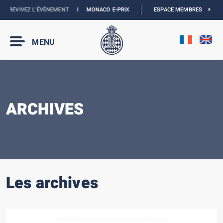
IVEZ L’ÉVÈNEMENT
I
MONACO E-PRIX 2027 :
NOUVELLES DATES
ESPACE MEMBRES
I
BOUTIQUE 
MENU
ARCHIVES
Les archives