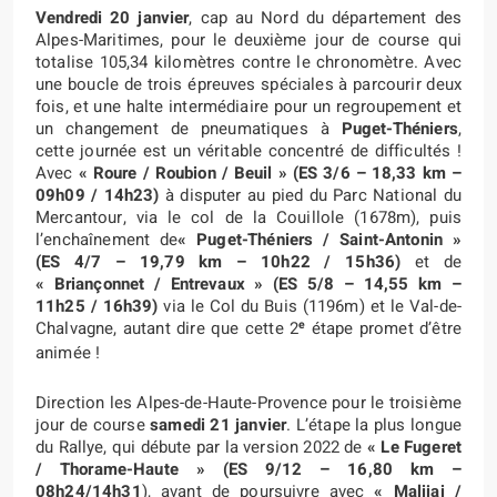
Vendredi 20 janvier
, cap au Nord du département des
Alpes-Maritimes, pour le deuxième jour de course qui
totalise 105,34 kilomètres contre le chronomètre. Avec
une boucle de trois épreuves spéciales à parcourir deux
fois, et une halte intermédiaire pour un regroupement et
un changement de pneumatiques à
Puget-Théniers
,
cette journée est un véritable concentré de difficultés !
Avec
«
Roure / Roubion / Beuil » (ES 3/6 – 18,33 km –
09h09 / 14h23)
à disputer au pied du Parc National du
Mercantour, via le col de la Couillole (1678m), puis
l’enchaînement de
«
Puget-Théniers
/ Saint-Antonin »
(ES 4/7 – 19,79 km – 10h22 / 15h36)
et de
«
Briançonnet / Entrevaux
» (ES 5/8 – 14,55 km –
11h25 / 16h39)
via le Col du Buis (1196m) et le Val-de-
e
Chalvagne, autant dire que cette 2
étape promet d’être
animée !
Direction les Alpes-de-Haute-Provence pour le troisième
jour de course
samedi 21 janvier
. L’étape la plus longue
du Rallye, qui débute par la version 2022 de
«
Le Fugeret
/ Thorame-Haute » (ES 9/12 – 16,80 km –
08h24/14h31
), avant de poursuivre avec
«
Malijai /