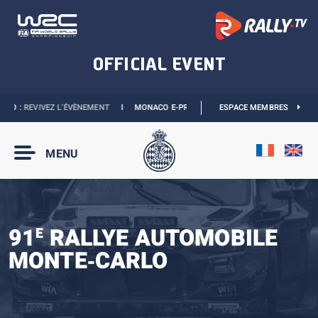
 :
REVIVEZ L’ÉVÈNEMENT
I
MONACO E-PRIX 2027 :
LES DATES SONT OFFICIELLE
ESPACE MEMBRES
MENU
91
RALLYE AUTOMOBILE
E
MONTE‑CARLO