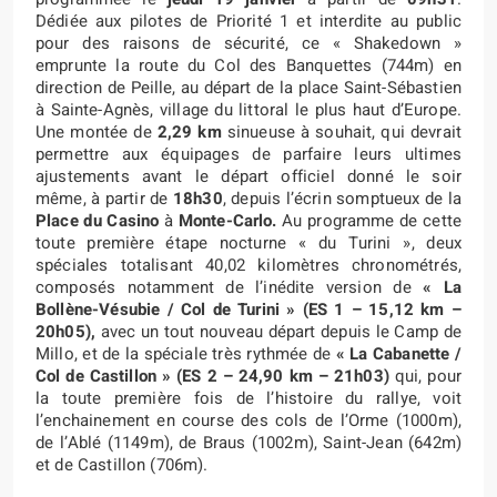
Dédiée aux pilotes de Priorité 1 et interdite au public
pour des raisons de sécurité, ce « Shakedown »
emprunte la route du Col des Banquettes (744m) en
direction de Peille, au départ de la place Saint-Sébastien
à Sainte-Agnès, village du littoral le plus haut d’Europe.
Une montée de
2,29 km
sinueuse à souhait, qui devrait
permettre aux équipages de parfaire leurs ultimes
ajustements avant le départ officiel donné le soir
même, à partir de
18h30
, depuis l’écrin somptueux de la
Place du Casino
à
Monte-Carlo.
Au programme de cette
toute première étape nocturne « du Turini », deux
spéciales totalisant 40,02 kilomètres chronométrés,
composés notamment de l’inédite version de
«
La
Bollène-Vésubie / Col de Turini »
(ES 1 – 15,12 km –
20h05),
avec un tout nouveau départ depuis le Camp de
Millo, et de la spéciale très rythmée de
«
La Cabanette /
Col de Castillon » (ES 2 – 24,90 km – 21h03)
qui, pour
la toute première fois de l’histoire du rallye, voit
l’enchainement en course des cols de l’Orme (1000m),
de l’Ablé (1149m), de Braus (1002m), Saint-Jean (642m)
et de Castillon (706m).