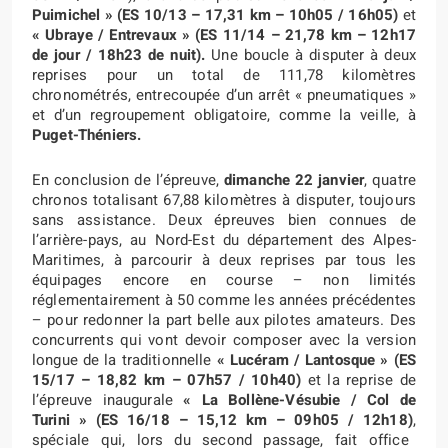
Puimichel » (ES 10/13 – 17,31 km – 10h05 / 16h05)
et
«
Ubraye / Entrevaux » (ES 11/14 – 21,78 km – 12h17
de jour / 18h23 de nuit).
Une boucle à disputer à deux
reprises pour un total de 111,78 kilomètres
chronométrés, entrecoupée d’un arrêt « pneumatiques »
et d’un regroupement obligatoire, comme la veille, à
Puget-Théniers.
En conclusion de l’épreuve,
dimanche 22 janvier
, quatre
chronos totalisant 67,88 kilomètres à disputer, toujours
sans assistance. Deux épreuves
bien connues de
l’arrière-pays,
au Nord-Est du département des Alpes-
Maritimes, à parcourir à deux reprises par tous les
équipages encore en course – non limités
réglementairement à 50 comme les années précédentes
– pour redonner la part belle aux pilotes amateurs. Des
concurrents qui vont devoir composer avec la version
longue de la traditionnelle
«
Lucéram / Lantosque » (ES
15/17 – 18,82 km
– 07h57 / 10h40)
et la reprise de
l’épreuve inaugurale
«
La Bollène-Vésubie / Col de
Turini » (ES 16/18 – 15,12 km – 09h05 / 12h18)
,
spéciale qui, lors du second passage, fait office