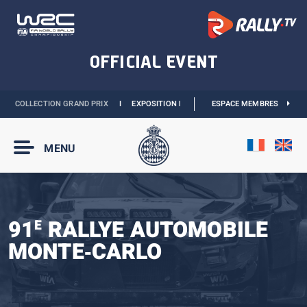
OLLECTION GRAND PRIX
I
EXPOSITION MONACO & L’AUTOMOBILE :
ESPACE MEMBRES
DÉCOUVREZ
MENU
91
RALLYE AUTOMOBILE
E
MONTE‑CARLO