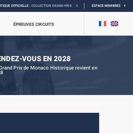
IELLE :
COLLECTION GRAND PRIX
I
EXPOSITION MONACO & L’AUTOMOBILE :
ESPACE MEMBRES
DÉ
ÉPREUVES CIRCUITS
ENDEZ-VOUS EN 2028
Grand Prix de Monaco Historique revient en
28