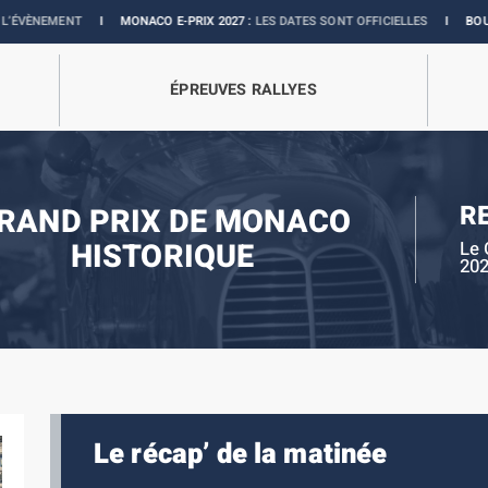
NT
I
MONACO E-PRIX 2027 :
LES DATES SONT OFFICIELLES
I
BOUTIQUE OFFIC
ÉPREUVES RALLYES
R
RAND PRIX DE MONACO
HISTORIQUE
Le 
20
Le récap’ de la matinée