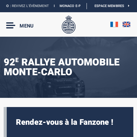
O :
REVIVEZ L’ÉVÈNEMENT
I
MONACO E-PRIX 2027 :
NOUVELLES DATES
ESPACE MEMBRES
I
BO
MENU
92
RALLYE AUTOMOBILE
E
MONTE‑CARLO
Rendez-vous à la Fanzone !