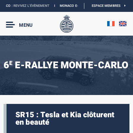
ACO :
REVIVEZ L’ÉVÈNEMENT
I
MONACO E-PRIX 2027 :
NOUVELLES DATES
ESPACE MEMBRES
I
MENU
6
E-RALLYE MONTE-CARLO
E
SR15 : Tesla et Kia clôturent
en beauté