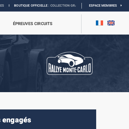
IQUE OFFICIELLE :
COLLECTION GRAND PRIX
I
EXPOSITION MONACO & L’AUTOM
ESPACE MEMBRES
ÉPREUVES CIRCUITS
es engagés