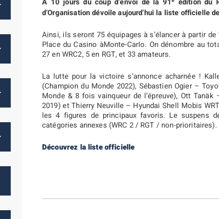
e
A 10 jours du coup d’envoi de la 91
édition du R
d’Organisation dévoile aujourd’hui la liste officielle 
Ainsi, ils seront 75 équipages à s’élancer à partir de
Place du Casino àMonte-Carlo. On dénombre au tota
27 en WRC2, 5 en RGT, et 33 amateurs.
La lutte pour la victoire s’annonce acharnée ! K
(Champion du Monde 2022), Sébastien Ogier – Toyo
Monde & 8 fois vainqueur de l’épreuve), Ott Tanä
2019) et Thierry Neuville – Hyundai Shell Mobis WRT
les 4 figures de principaux favoris. Le suspens d
catégories annexes (WRC 2 / RGT / non-prioritaires).
Découvrez la liste officielle